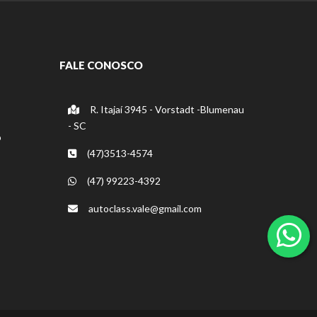
FALE CONOSCO
R. Itajaí 3945 - Vorstadt -Blumenau
- SC
o
(47)3513-4574
(47) 99223-4392
autoclass.vale@gmail.com