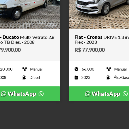
 - Ducato
Mult/ Vetrato 2.8
Fiat - Cronos
DRIVE 1.3 8
T.Alto TB Dies. - 2008
Flex - 2023
79.900,00
R$ 77.900,00
20.000
Manual
66.000
Manual
008
Diesel
2023
Álc./Gaso
WhatsApp
WhatsApp