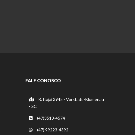
FALE CONOSCO
R. Itajaí 3945 - Vorstadt -Blumenau
- SC
o
(47)3513-4574
(47) 99223-4392