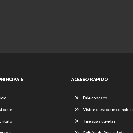
PRINCIPAIS
ACESSO RÁPIDO
ício
Fale conosco
stoque
Visitar o estoque complet
ontato
Tire suas dúvidas
mpresa
Política de Privacidade