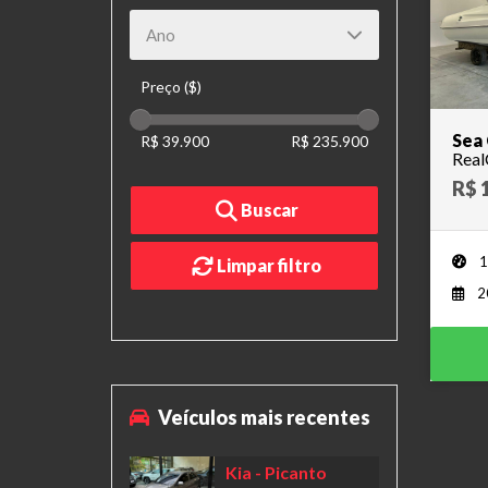
Preço ($)
Sea 
R$ 39.900
R$ 235.900
Real
R$ 
Buscar
1
Limpar filtro
2
Veículos mais recentes
Kia
- Picanto