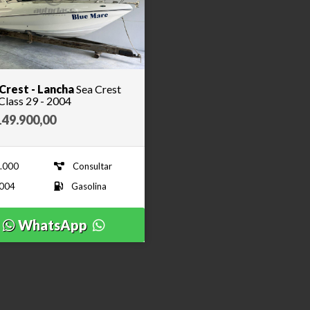
Crest - Lancha
Sea Crest
Class 29 - 2004
149.900,00
.000
Consultar
004
Gasolina
WhatsApp