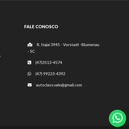
FALE CONOSCO
R. Itajaí 3945 - Vorstadt -Blumenau
- SC
o
(47)3513-4574
(47) 99223-4392
autoclass.vale@gmail.com