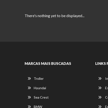
There's nothing yet to be displayed...
MARCAS MAIS BUSCADAS
LINKS 
Troller
In
Hyundai
E
Sea Crest
C
BMW
E