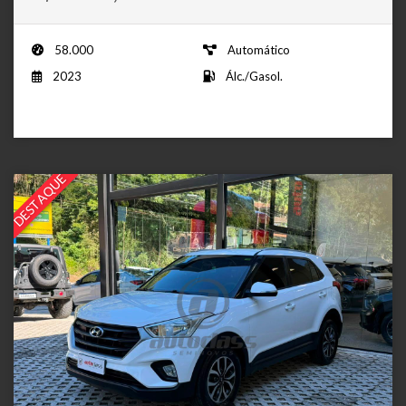
58.000
Automático
2023
Álc./Gasol.
DESTAQUE