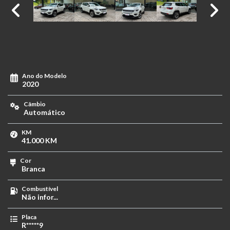
Ano do Modelo
2020
Câmbio
Automático
KM
41.000 KM
Cor
Branca
Combustível
Não infor...
Placa
R*****9